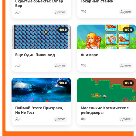
Скрытые объекты: Супер
Токарный станок
Вор
0
Другие
0
Другие
0.0
0.0
Еще Один Пиконоид
Анимори
0
Другие
0
Другие
0.0
0.0
Поймай Этого Призрака,
Маленькие Космические
Но Не Тост
рейнджеры
0
Другие
0
Другие