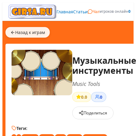
Главная
Статьи
игроков онлайн
0
Чат
Назад к играм
Музыкальны
инструменты
Music Tools
0.0
0
Поделиться
Теги: