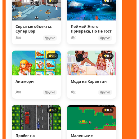
0.0
0.0
Скрытые объекты:
Поймай Этого
Супер Вор
Призрака, Но Не Тост
0
Другие
0
Другие
0.0
0.0
Анимори
Мода на Карантин
0
Другие
0
Другие
0.0
0.0
Пробег на
Маленькие