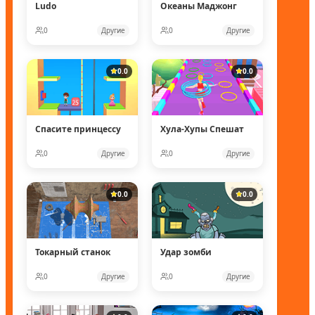
Ludo
Океаны Маджонг
0
Другие
0
Другие
0.0
0.0
Спасите принцессу
Хула-Хупы Спешат
0
Другие
0
Другие
0.0
0.0
Токарный станок
Удар зомби
0
Другие
0
Другие