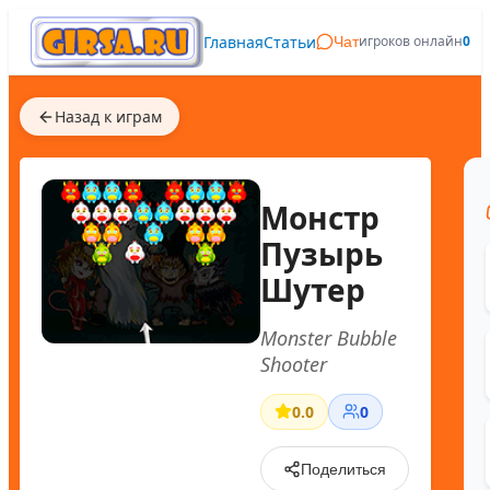
Главная
Статьи
игроков онлайн
0
Чат
Назад к играм
Монстр
Пузырь
Шутер
Monster Bubble
Shooter
0.0
0
Поделиться