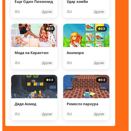
Еще Один Пиконоид
Удар зомби
0
Другие
0
Другие
0.0
0.0
Мода на Карантин
Анимори
0
Другие
0
Другие
0.0
0.0
Дядя Ахмед
Ремесло паркура
0
Другие
0
Другие