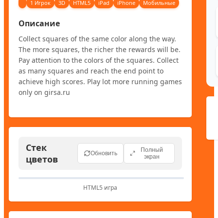
1 Игрок
3D
HTML5
iPad
iPhone
Мобильные
Описание
Collect squares of the same color along the way. 
The more squares, the richer the rewards will be. 
Pay attention to the colors of the squares. Collect 
as many squares and reach the end point to 
achieve high scores. Play lot more running games 
only on girsa.ru
Стек
Полный
Обновить
цветов
экран
HTML5 игра