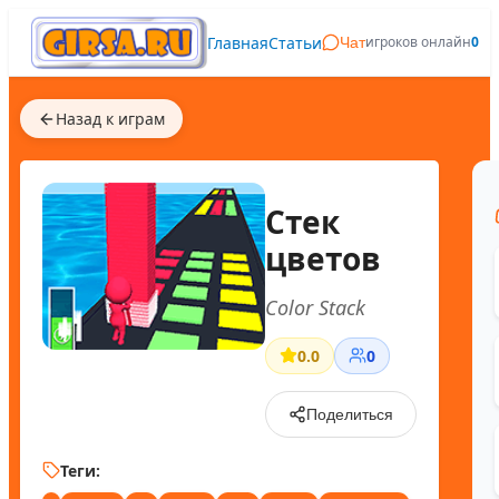
Главная
Статьи
игроков онлайн
0
Чат
Назад к играм
Стек
цветов
Color Stack
0.0
0
Поделиться
Теги: