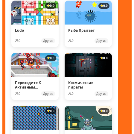
0.0
0.0
Ludo
Рыба Прыгает
0
Другие
0
Другие
0.0
0.0
Переходите К
Космические
Активным
пираты
Действиям
0
Другие
0
Другие
0.0
0.0