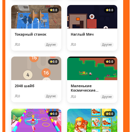
0.0
0.0
Токарный станок
Наглый Мяч
0
Другие
0
Другие
0.0
0.0
2048 шайб
Маленькие
Космические
рейнджеры
0
Другие
0
Другие
0.0
0.0