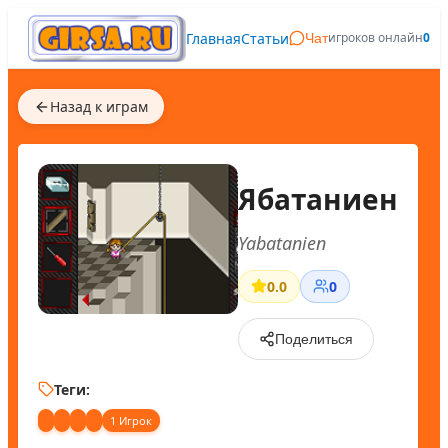
Главная
Статьи
игроков онлайн
0
Чат
Назад к играм
Ябатаниен
Yabatanien
0.0
0
Поделиться
Теги:
1 Игрок