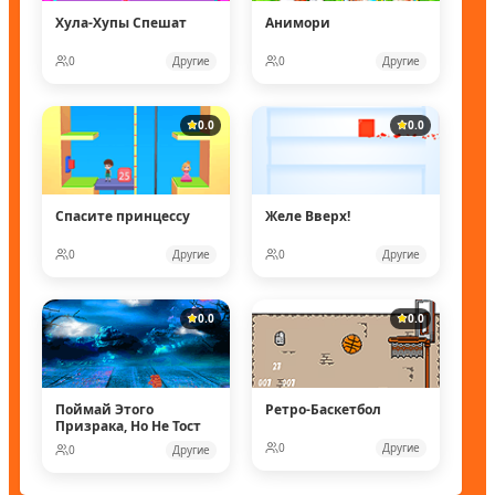
Хула-Хупы Спешат
Анимори
0
Другие
0
Другие
0.0
0.0
Спасите принцессу
Желе Вверх!
0
Другие
0
Другие
0.0
0.0
Поймай Этого
Ретро-Баскетбол
Призрака, Но Не Тост
0
Другие
0
Другие