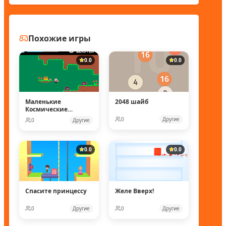
Похожие игры
0.0
0.0
Маленькие
2048 шайб
Космические
рейнджеры
0
Другие
0
Другие
0.0
0.0
Спасите принцессу
Желе Вверх!
0
Другие
0
Другие