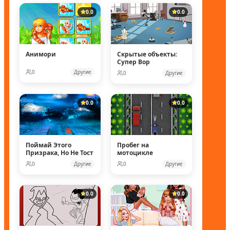
0.0
0.0
Анимори
Скрытые объекты:
Супер Вор
0
Другие
0
Другие
0.0
0.0
Поймай Этого
Пробег на
Призрака, Но Не Тост
мотоцикле
0
Другие
0
Другие
0.0
0.0