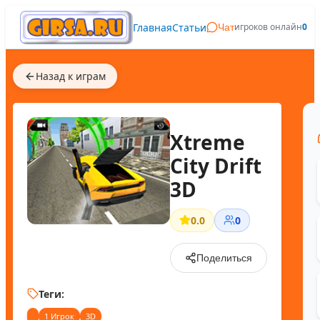
Главная
Статьи
игроков онлайн
0
Чат
Назад к играм
Xtreme
City Drift
3D
0.0
0
Поделиться
Теги:
1 Игрок
3D