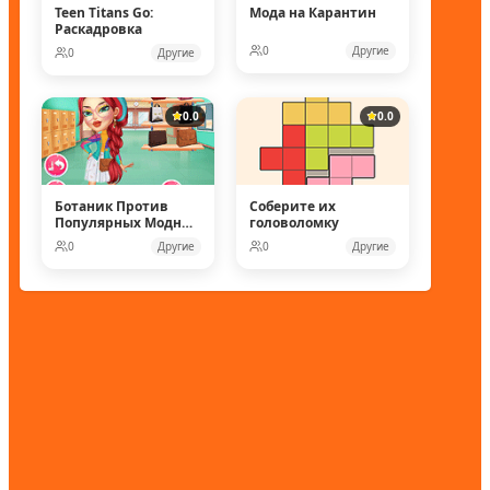
Teen Titans Go:
Мода на Карантин
Раскадровка
0
Другие
0
Другие
0.0
0.0
Ботаник Против
Соберите их
Популярных Модных
головоломку
Кукол
0
Другие
0
Другие