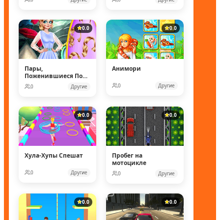
0.0
0.0
Пары,
Анимори
Поженившиеся Под
Водой
0
Другие
0
Другие
0.0
0.0
Хула-Хупы Спешат
Пробег на
мотоцикле
0
Другие
0
Другие
0.0
0.0