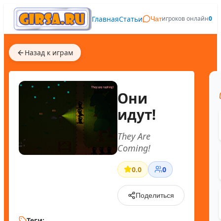
Главная
Статьи
игроков онлайн
0
Чат
Назад к играм
Они
идут!
They Are
Coming!
0.0
0
Поделиться
Теги: