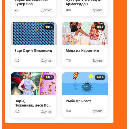
Супер Вор
Армагеддон
0
Другие
0
Другие
0.0
0.0
Еще Один Пиконоид
Мода на Карантин
0
Другие
0
Другие
0.0
0.0
Пары,
Рыба Прыгает
Поженившиеся Под
Водой
0
Другие
0
Другие