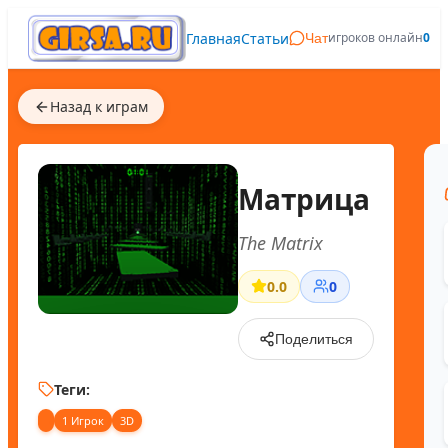
Главная
Статьи
игроков онлайн
0
Чат
Назад к играм
Матрица
The Matrix
0.0
0
Поделиться
Теги:
1 Игрок
3D