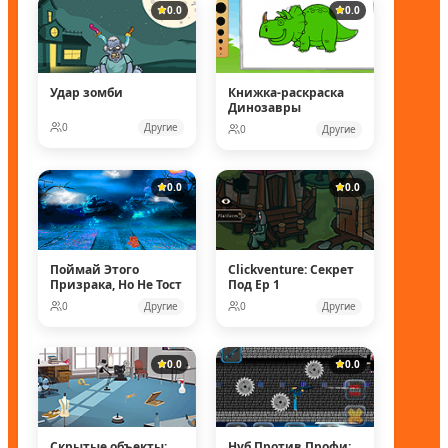
0.0
0.0
Удар зомби
Книжка-раскраска
Динозавры
0
Другие
0
Другие
0.0
0.0
Поймай Этого
Clickventure: Секрет
Призрака, Но Не Тост
Под Ep 1
0
Другие
0
Другие
0.0
0.0
Скрытые объекты:
Нуб Против Профи: