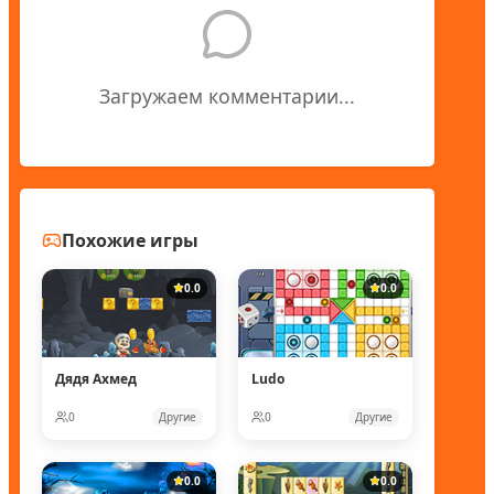
Загружаем комментарии...
Похожие игры
0.0
0.0
Дядя Ахмед
Ludo
0
Другие
0
Другие
0.0
0.0