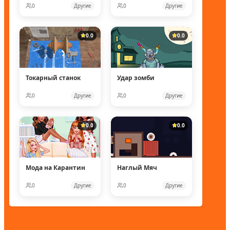
0
Другие
0
Другие
0.0
0.0
Токарный станок
Удар зомби
0
Другие
0
Другие
0.0
0.0
Мода на Карантин
Наглый Мяч
0
Другие
0
Другие