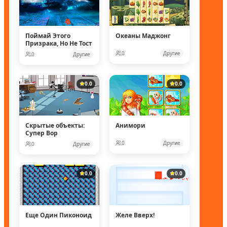
Поймай Этого
Океаны Маджонг
Призрака, Но Не Тост
0
Другие
0
Другие
0.0
0.0
Скрытые объекты:
Анимори
Супер Вор
0
Другие
0
Другие
0.0
0.0
Еще Один Пиконоид
Желе Вверх!