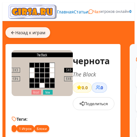
Главная
Статьи
игроков онлайн
0
Чат
Назад к играм
чернота
The Black
0.0
0
Поделиться
Теги:
1 Игрок
Блоки