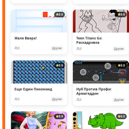
0.0
0.0
Желе Вверх!
Teen Titans Go:
Раскадровка
0
Другие
0
Другие
0.0
0.0
Еще Один Пиконоид
Нуб Против Профи:
Армагеддон
0
Другие
0
Другие
0.0
0.0