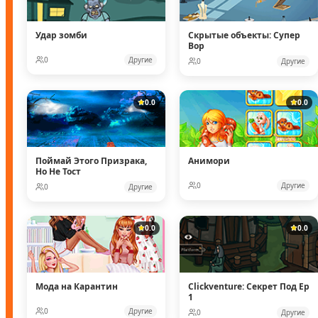
Удар зомби
Скрытые объекты: Супер
Вор
0
Другие
0
Другие
0.0
0.0
Поймай Этого Призрака,
Анимори
Но Не Тост
0
Другие
0
Другие
0.0
0.0
Мода на Карантин
Clickventure: Секрет Под Ep
1
0
Другие
0
Другие