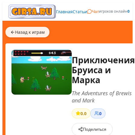
Главная
Статьи
игроков онлайн
0
Чат
Назад к играм
Приключения
Бруиса и
Марка
The Adventures of Brewis
and Mark
0.0
0
Поделиться