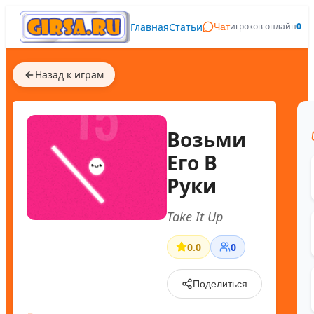
Главная
Статьи
игроков онлайн
0
Чат
Назад к играм
Возьми
Его В
Руки
Take It Up
0.0
0
Поделиться