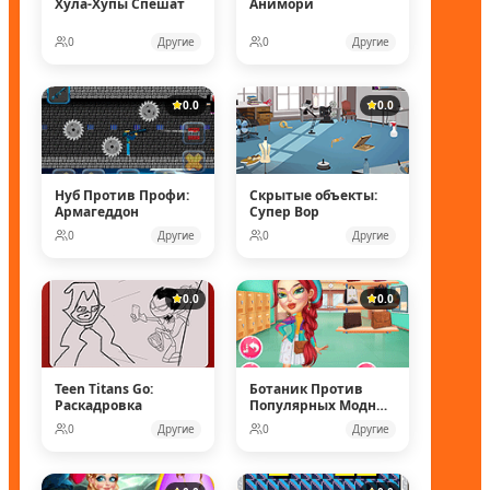
Хула-Хупы Спешат
Анимори
0
Другие
0
Другие
0.0
0.0
Нуб Против Профи:
Скрытые объекты:
Армагеддон
Супер Вор
0
Другие
0
Другие
0.0
0.0
Teen Titans Go:
Ботаник Против
Раскадровка
Популярных Модных
Кукол
0
Другие
0
Другие