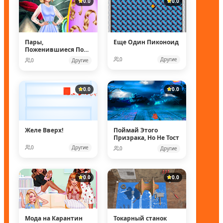
0.0
0.0
Пары,
Еще Один Пиконоид
Поженившиеся Под
Водой
0
Другие
0
Другие
0.0
0.0
Желе Вверх!
Поймай Этого
Призрака, Но Не Тост
0
Другие
0
Другие
0.0
0.0
Мода на Карантин
Токарный станок