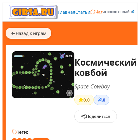
Главная
Статьи
игроков онлайн
0
Чат
Назад к играм
Космический
ковбой
Space Cowboy
0.0
0
Поделиться
Теги: