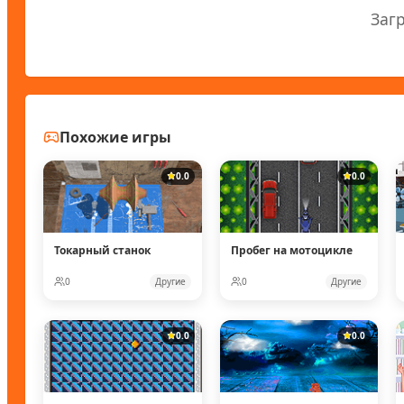
Заг
Похожие игры
0.0
0.0
Токарный станок
Пробег на мотоцикле
0
Другие
0
Другие
0.0
0.0