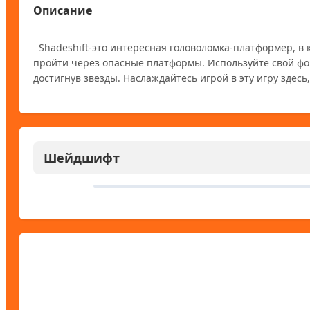
Описание
  Shadeshift-это интересная головоломка-платформер, в которой вы пытаетесь управлять манипуляциями светом и тенью, чтобы 
пройти через опасные платформы. Используйте свой фон
Шейдшифт