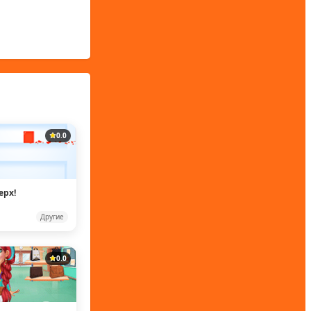
0.0
ерх!
Другие
0.0