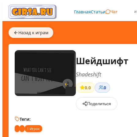
Главная
Статьи
и
Чат
Назад к играм
Шейдшифт
Shadeshift
0.0
0
Поделиться
Теги:
1 Игрок