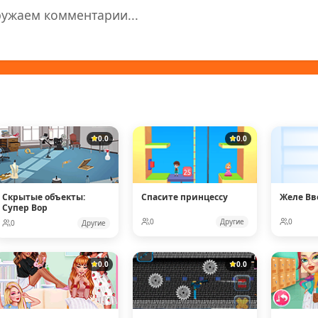
ружаем комментарии...
0.0
0.0
Скрытые объекты:
Спасите принцессу
Желе Вв
Супер Вор
0
Другие
0
0
Другие
0.0
0.0