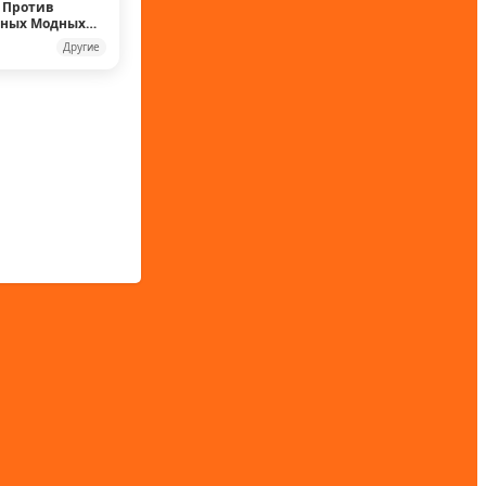
 Против
рных Модных
Другие