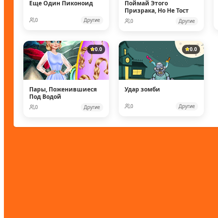
Еще Один Пиконоид
Поймай Этого
Призрака, Но Не Тост
0
Другие
0
Другие
0.0
0.0
Пары, Поженившиеся
Удар зомби
Под Водой
0
Другие
0
Другие