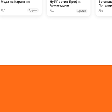
Мода на Карантин
Нуб Против Профи:
Ботаник
Армагеддон
Популя
Кукол
0
Другие
0
Другие
0