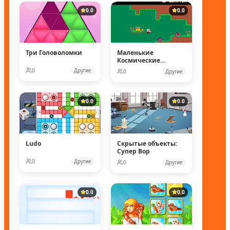
0.0
0.0
Три Головоломки
Маленькие
Космические
рейнджеры
0
Другие
0
Другие
0.0
0.0
Ludo
Скрытые объекты:
Супер Вор
0
Другие
0
Другие
0.0
0.0