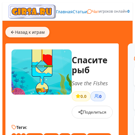
Главная
Статьи
игроков онлайн
0
Чат
Назад к играм
Спасите
рыб
Save the Fishes
0.0
0
Поделиться
Теги: