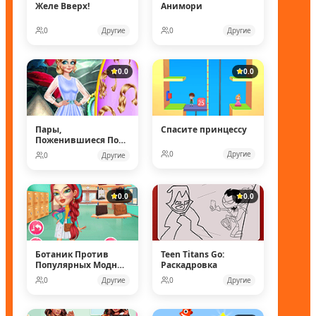
Желе Вверх!
Анимори
0
Другие
0
Другие
0.0
0.0
Пары,
Спасите принцессу
Поженившиеся Под
Водой
0
Другие
0
Другие
0.0
0.0
Ботаник Против
Teen Titans Go:
Популярных Модных
Раскадровка
Кукол
0
Другие
0
Другие