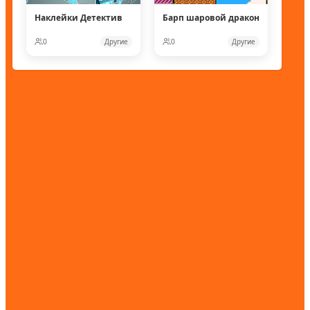
Наклейки Детектив
Барп шаровой дракон
0
Другие
0
Другие