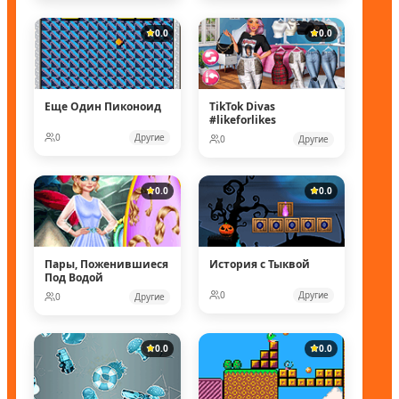
0.0
0.0
Еще Один Пиконоид
TikTok Divas
#likeforlikes
0
Другие
0
Другие
0.0
0.0
Пары, Поженившиеся
История с Тыквой
Под Водой
0
Другие
0
Другие
0.0
0.0