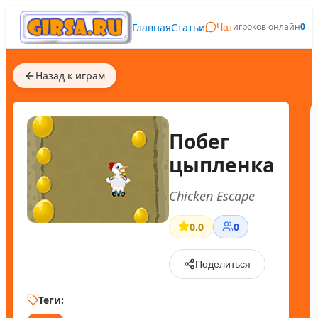
Главная
Статьи
игроков онлайн
0
Чат
Назад к играм
Побег
цыпленка
Chicken Escape
0.0
0
Поделиться
Теги: