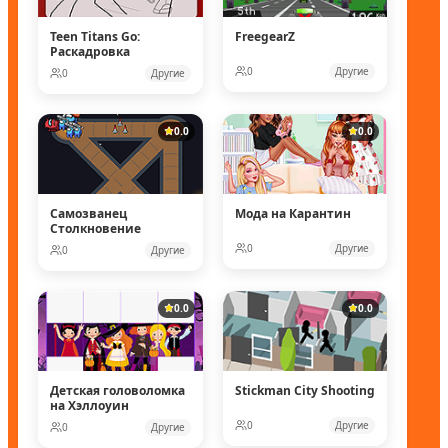
Teen Titans Go:
FreegearZ
Раскадровка
0
Другие
0
Другие
0.0
0.0
Самозванец
Мода на Карантин
Столкновение
0
Другие
0
Другие
0.0
0.0
Детская головоломка
Stickman City Shooting
на Хэллоуин
0
Другие
0
Другие