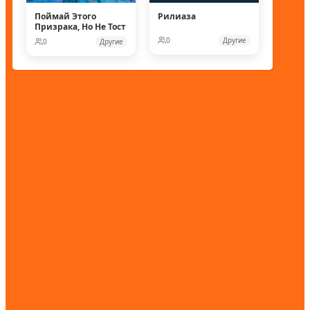
Поймай Этого
Рилиаза
Призрака, Но Не Тост
0
Другие
0
Другие