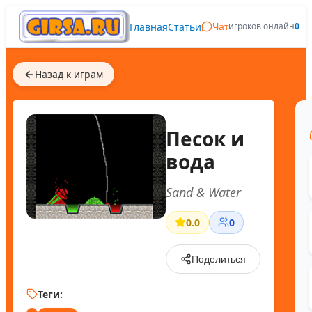
Главная
Статьи
игроков онлайн
0
Чат
Назад к играм
Песок и
вода
Sand & Water
0.0
0
Поделиться
Теги: