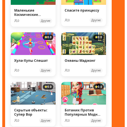
Маленькие
Спасите принцессу
Космические
рейнджеры
0
Другие
0
Другие
0.0
0.0
Хула-Хупы Спешат
Океаны Маджонг
0
Другие
0
Другие
0.0
0.0
Скрытые объекты:
Ботаник Против
Супер Вор
Популярных Модных
Кукол
0
Другие
0
Другие