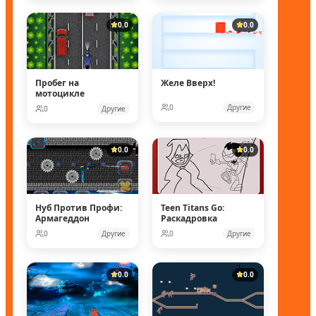
0.0
0.0
Пробег на
Желе Вверх!
мотоцикле
0
Другие
0
Другие
0.0
0.0
Нуб Против Профи:
Teen Titans Go:
Армагеддон
Раскадровка
0
Другие
0
Другие
0.0
0.0