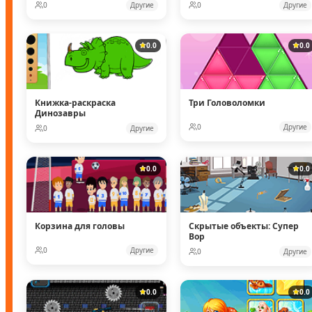
0
Другие
0
Другие
0.0
0.0
Книжка-раскраска
Три Головоломки
Динозавры
0
Другие
0
Другие
0.0
0.0
Корзина для головы
Скрытые объекты: Супер
Вор
0
Другие
0
Другие
0.0
0.0