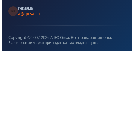
Реклама
📧
a@girsa.ru
Copyright © 2007-
2026
A-lEX Girsa. Все права защищены.
Все торговые марки принадлежат их владельцам.