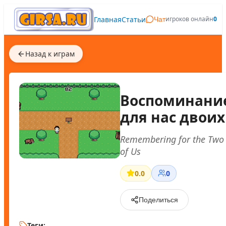
Главная
Статьи
игроков онлайн
0
Чат
Назад к играм
Воспоминани
для нас двоих
Remembering for the Two
of Us
0.0
0
Поделиться
Теги: