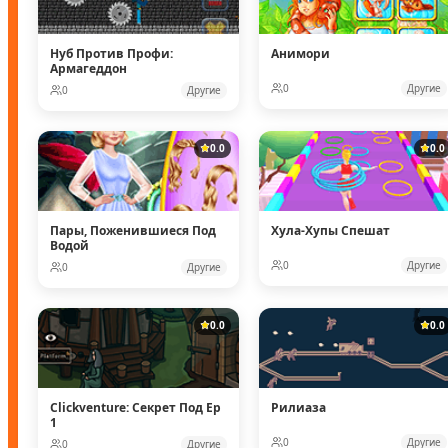
Нуб Против Профи:
Анимори
Армагеддон
0
Другие
0
Другие
0.0
0.0
Пары, Поженившиеся Под
Хула-Хупы Спешат
Водой
0
Другие
0
Другие
0.0
0.0
Clickventure: Секрет Под Ep
Рилиаза
1
0
Другие
0
Другие