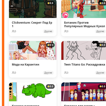
0.0
0.0
Clickventure: Секрет Под Ep
Ботаник Против
1
Популярных Модных Кукол
0
Другие
0
Другие
0.0
0.0
Мода на Карантин
Teen Titans Go: Раскадровка
0
Другие
0
Другие
0.0
0.0
Книжка-раскраска
Корзина для головы