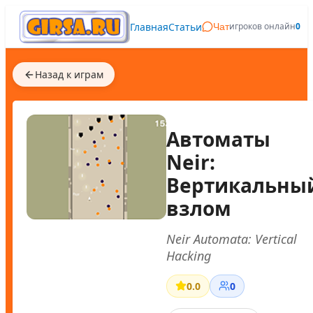
Главная
Статьи
игроков онлайн
0
Чат
Назад к играм
Автоматы
Neir:
Вертикальны
взлом
Neir Automata: Vertical
Hacking
0.0
0