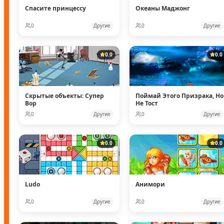
Спасите принцессу
Океаны Маджонг
0
Другие
0
Другие
0.0
0.0
Скрытые объекты: Супер
Поймай Этого Призрака, Но
Вор
Не Тост
0
Другие
0
Другие
0.0
0.0
Ludo
Анимори
0
Другие
0
Другие