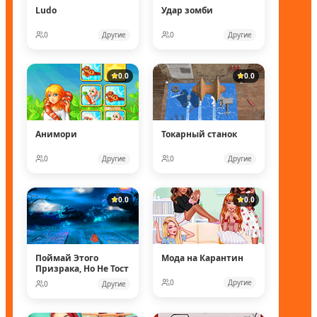
Ludo
Удар зомби
0
Другие
0
Другие
0.0
0.0
Анимори
Токарный станок
0
Другие
0
Другие
0.0
0.0
Поймай Этого
Мода на Карантин
Призрака, Но Не Тост
0
Другие
0
Другие