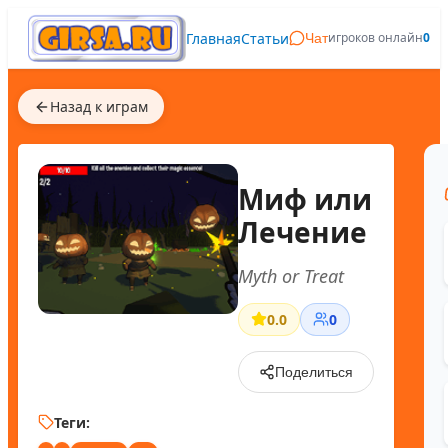
Главная
Статьи
игроков онлайн
0
Чат
Назад к играм
Миф или
Лечение
Myth or Treat
0.0
0
Поделиться
Теги: