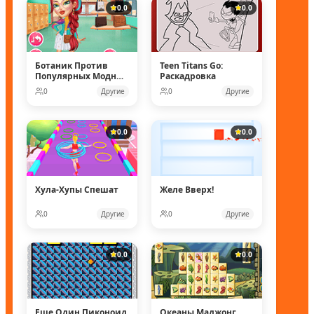
0.0
0.0
Ботаник Против
Teen Titans Go:
Популярных Модных
Раскадровка
Кукол
0
Другие
0
Другие
0.0
0.0
Хула-Хупы Спешат
Желе Вверх!
0
Другие
0
Другие
0.0
0.0
Еще Один Пиконоид
Океаны Маджонг