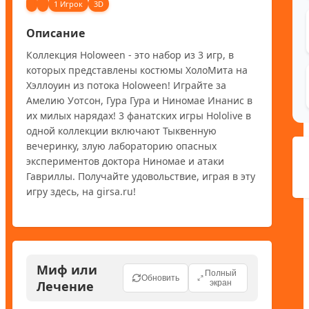
1 Игрок
3D
Описание
Коллекция Holoween - это набор из 3 игр, в 
которых представлены костюмы ХолоМита на 
Хэллоуин из потока Holoween! Играйте за 
Амелию Уотсон, Гура Гура и Ниномае Инанис в 
их милых нарядах! 3 фанатских игры Hololive в 
одной коллекции включают Тыквенную 
вечеринку, злую лабораторию опасных 
экспериментов доктора Ниномае и атаки 
Гавриллы. Получайте удовольствие, играя в эту 
игру здесь, на girsa.ru!
Миф или
Полный
Обновить
Лечение
экран