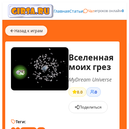
Главная
Статьи
игроков онлайн
0
Чат
Назад к играм
Вселенная
моих грез
MyDream Universe
0.0
0
Поделиться
Теги: