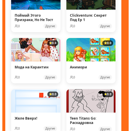
Поймай Этого
Clickventure: Секрет
Призрака, Но Не Тост
Под Ep 1
0
Другие
0
Другие
0.0
0.0
Мода на Карантин
Анимори
0
Другие
0
Другие
0.0
0.0
Желе Вверх!
Teen Titans Go:
Раскадровка
0
Другие
0
Другие