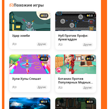
Похожие игры
0.0
0.0
Удар зомби
Нуб Против Профи:
Армагеддон
0
Другие
0
Другие
0.0
0.0
Хула-Хупы Спешат
Ботаник Против
Популярных Модных
Кукол
0
Другие
0
Другие
0.0
0.0