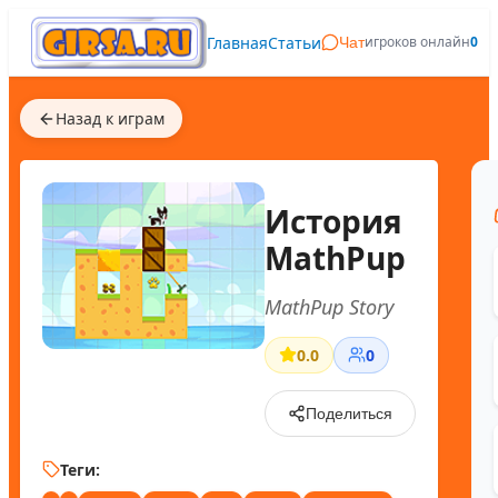
Главная
Статьи
игроков онлайн
0
Чат
Назад к играм
История
MathPup
MathPup Story
0.0
0
Поделиться
Теги: