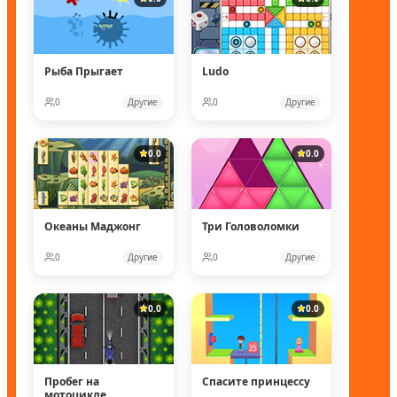
Рыба Прыгает
Ludo
0
Другие
0
Другие
0.0
0.0
Океаны Маджонг
Три Головоломки
0
Другие
0
Другие
0.0
0.0
Пробег на
Спасите принцессу
мотоцикле