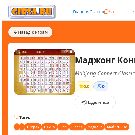
Главная
Статьи
и
Чат
Назад к играм
Маджонг Кон
Mahjong Connect Classic
0.0
0
Поделиться
Теги:
1 Игрок
HTML5
iPad
iPhone
Маджонг
Мобильные