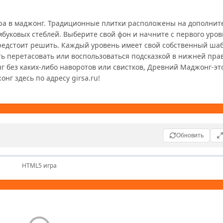
игра в маджонг. Традиционные плитки расположены на дополните
уковых стеблей. Выберите свой фон и начните с первого уровня
редстоит решить. Каждый уровень имеет свой собственный шабл
ть перетасовать или воспользоваться подсказкой в нижней прав
г без каких-либо наворотов или свистков, Древний Маджонг-это
нг здесь по адресу girsa.ru!
Обновить
HTML5 игра