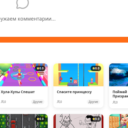
ружаем комментарии...
0.0
0.0
Хула-Хупы Спешат
Спасите принцессу
Поймай 
Призрака
0
Другие
0
Другие
0
0.0
0.0