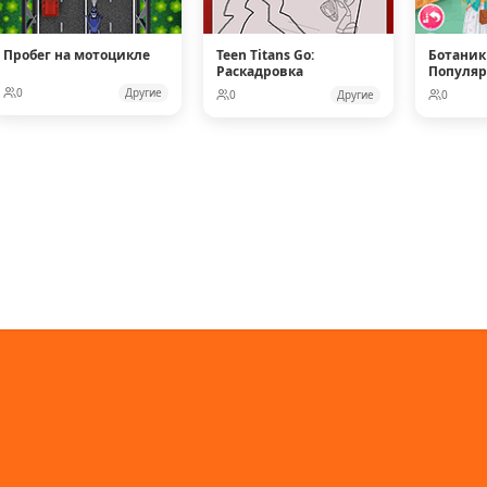
Пробег на мотоцикле
Teen Titans Go:
Ботаник
Раскадровка
Популя
Кукол
0
Другие
0
Другие
0