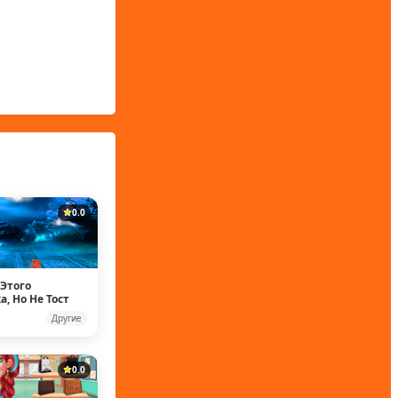
0.0
Этого
, Но Не Тост
Другие
0.0