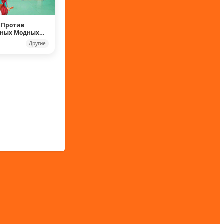
 Против
рных Модных
Другие