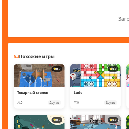
Заг
Похожие игры
0.0
0.0
Токарный станок
Ludo
0
Другие
0
Другие
0.0
0.0