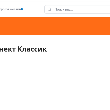
гроков онлайн
0
нект Классик