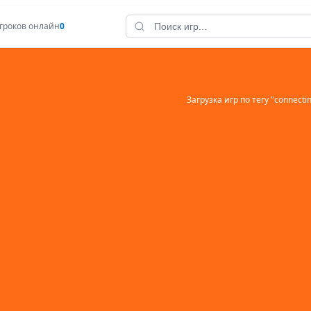
гроков онлайн
0
Загрузка игр по тегу "
connecti