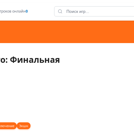
гроков онлайн
0
го: Финальная
лючение
Экшн