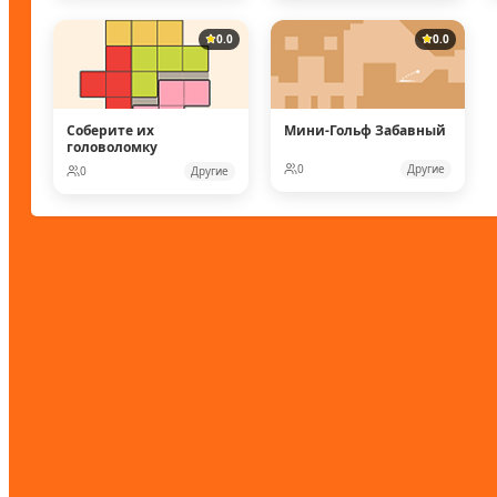
0.0
0.0
Соберите их
Мини-Гольф Забавный
головоломку
0
Другие
0
Другие