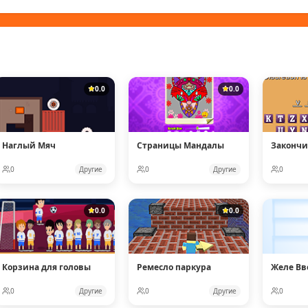
0.0
0.0
Наглый Мяч
Страницы Мандалы
Закончи
0
Другие
0
Другие
0
0.0
0.0
Корзина для головы
Ремесло паркура
Желе Вв
0
Другие
0
Другие
0