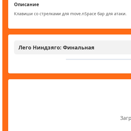
Описание
Клавиши со стрелками для move.nSpace бар для атаки.
Лего Ниндзяго: Финальная
Для запуска U
Заг