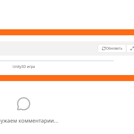
Обновить
🎮
Unity3D игра
Unity3D игра
nity3D игр требуется Unity Web Player
ружаем комментарии...