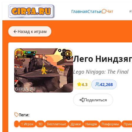
Главная
Статьи
и
Чат
Назад к играм
Лего Ниндзя
Lego Ninjago: The Final
4.3
42,268
Поделиться
Теги:
1 Игрок
3D
Бесплатные
Драки
Ниндзя
Плаформы
Прик