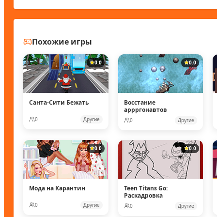
Похожие игры
0.0
0.0
Санта-Сити Бежать
Восстание
аррргонавтов
0
Другие
0
Другие
0.0
0.0
Мода на Карантин
Teen Titans Go:
Раскадровка
0
Другие
0
Другие