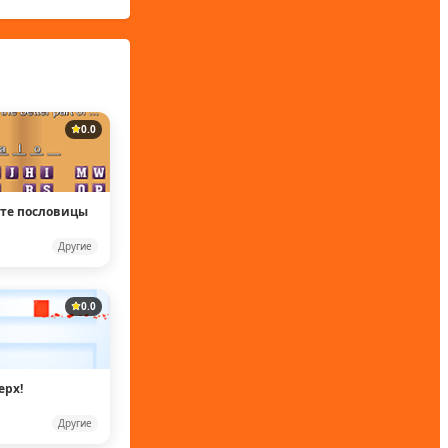
0.0
те пословицы
Другие
0.0
ерх!
Другие