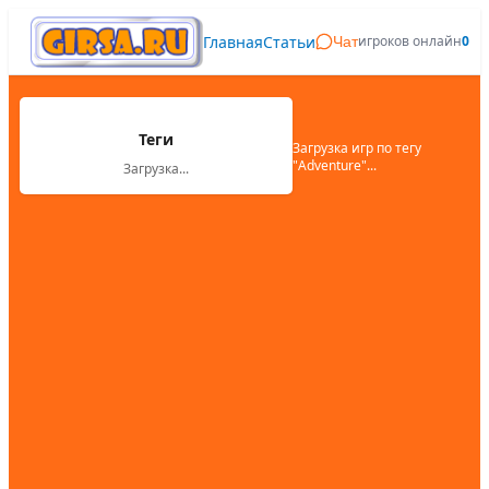
Главная
Статьи
игроков онлайн
0
Чат
Теги
Загрузка игр по тегу
"
Adventure
"...
Загрузка...