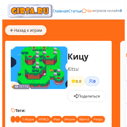
Главная
Статьи
игроков онлайн
0
Чат
Назад к играм
Кицу
Kitsu
0.0
0
Поделиться
Теги:
1 Игрок
HTML5
iPad
iPhone
Матч3
Ретро