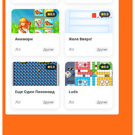
0.0
0.0
Анимори
Желе Вверх!
0
Другие
0
Другие
0.0
0.0
Еще Один Пиконоид
Ludo
0
Другие
0
Другие