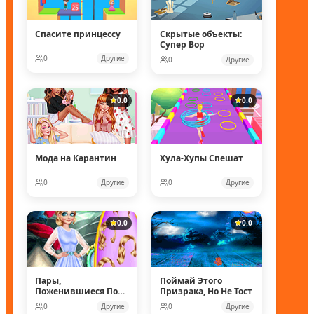
Спасите принцессу
Скрытые объекты:
Супер Вор
0
Другие
0
Другие
0.0
0.0
Мода на Карантин
Хула-Хупы Спешат
0
Другие
0
Другие
0.0
0.0
Пары,
Поймай Этого
Поженившиеся Под
Призрака, Но Не Тост
Водой
0
Другие
0
Другие