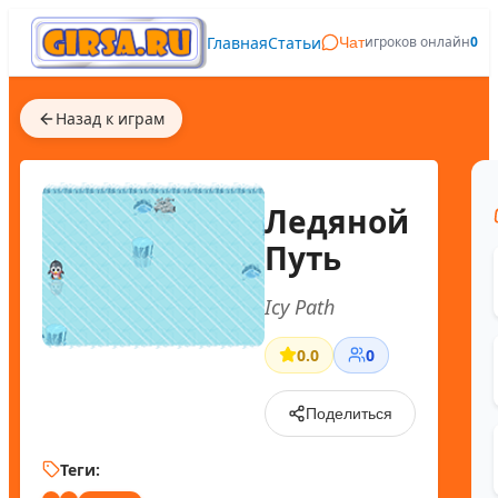
Главная
Статьи
игроков онлайн
0
Чат
Назад к играм
Ледяной
Путь
Icy Path
0.0
0
Поделиться
Теги: