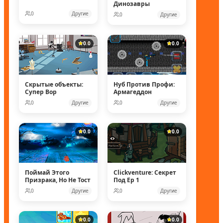
Динозавры
0
Другие
0
Другие
0.0
0.0
Скрытые объекты:
Нуб Против Профи:
Супер Вор
Армагеддон
0
Другие
0
Другие
0.0
0.0
Поймай Этого
Clickventure: Секрет
Призрака, Но Не Тост
Под Ep 1
0
Другие
0
Другие
0.0
0.0