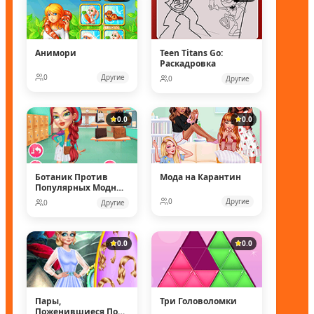
Анимори
Teen Titans Go:
Раскадровка
0
Другие
0
Другие
0.0
0.0
Ботаник Против
Мода на Карантин
Популярных Модных
Кукол
0
Другие
0
Другие
0.0
0.0
Пары,
Три Головоломки
Поженившиеся Под