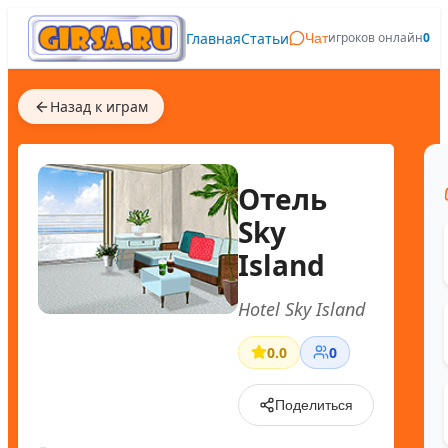
Главная
Статьи
игроков онлайн
0
Чат
Назад к играм
Отель
Sky
Island
Hotel Sky Island
0.0
0
Поделиться