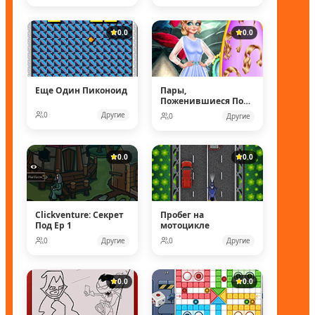
0.0
0.0
Еще Один Пиконоид
Пары,
Поженившиеся Под
Водой
0
Другие
0
Другие
0.0
0.0
Clickventure: Секрет
Пробег на
Под Ep 1
мотоцикле
0
Другие
0
Другие
0.0
0.0