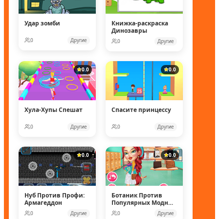
Удар зомби
Книжка-раскраска
Динозавры
0
Другие
0
Другие
0.0
0.0
Хула-Хупы Спешат
Спасите принцессу
0
Другие
0
Другие
0.0
0.0
Нуб Против Профи:
Ботаник Против
Армагеддон
Популярных Модных
Кукол
0
Другие
0
Другие