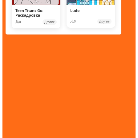
Teen Titans Go:
Ludo
Раскадровка
0
Другие
0
Другие