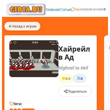
Главная
Статьи
игроков онлайн
0
Чат
Назад к играм
Хайрейл
в Ад
Highrail to Hell
0.0
0
Поделиться
Теги: