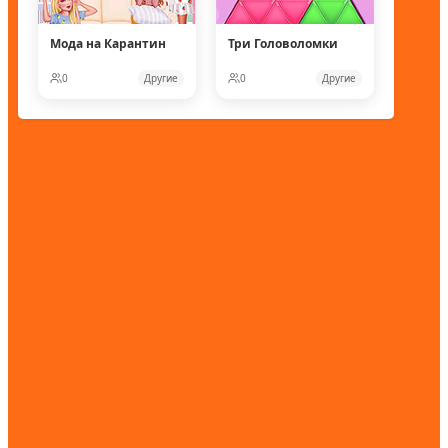
Мода на Карантин
Три Головоломки
0
Другие
0
Другие