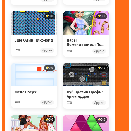
0.0
0.0
Еще Один Пиконоид
Пары,
Поженившиеся Под
Водой
0
Другие
0
Другие
0.0
0.0
Желе Вверх!
Нуб Против Профи:
Армагеддон
0
Другие
0
Другие
0.0
0.0