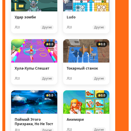
Удар зомби
Ludo
0
Другие
0
Другие
0.0
0.0
Хула-Хупы Спешат
Токарный станок
0
Другие
0
Другие
0.0
0.0
Поймай Этого
Анимори
Призрака, Но Не Тост
0
Другие
0
Другие