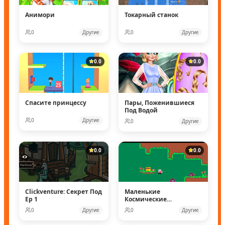
Анимори
Токарный станок
0
Другие
0
Другие
0.0
0.0
Спасите принцессу
Пары, Поженившиеся
Под Водой
0
Другие
0
Другие
0.0
0.0
Clickventure: Секрет Под
Маленькие
Ep 1
Космические
рейнджеры
0
Другие
0
Другие