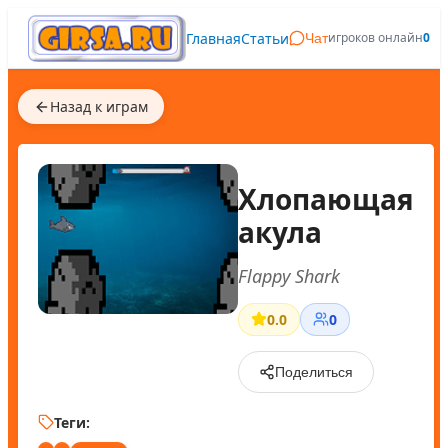
Главная
Статьи
игроков онлайн
0
Чат
Назад к играм
Хлопающая
акула
Flappy Shark
0.0
0
Поделиться
Теги: