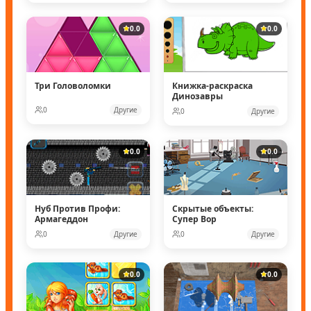
0.0
0.0
Три Головоломки
Книжка-раскраска
Динозавры
0
Другие
0
Другие
0.0
0.0
Нуб Против Профи:
Скрытые объекты:
Армагеддон
Супер Вор
0
Другие
0
Другие
0.0
0.0