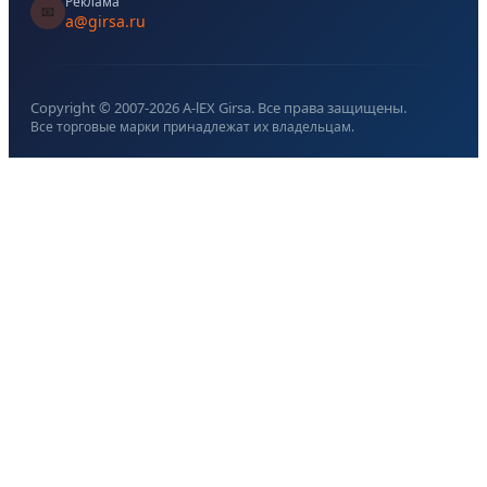
Реклама
📧
a@girsa.ru
Copyright © 2007-
2026
A-lEX Girsa. Все права защищены.
Все торговые марки принадлежат их владельцам.