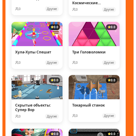
Космические
рейнджеры
0
Другие
0
Другие
0.0
0.0
Хула-Хупы Спешат
Три Головоломки
0
Другие
0
Другие
0.0
0.0
Скрытые объекты:
Токарный станок
Супер Вор
0
Другие
0
Другие
0.0
0.0