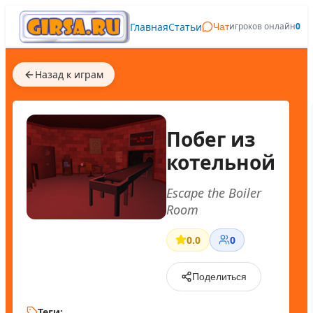
Главная
Статьи
игроков онлайн
0
Чат
Назад к играм
Побег из
котельной
Escape the Boiler
Room
0.0
0
Поделиться
Теги: