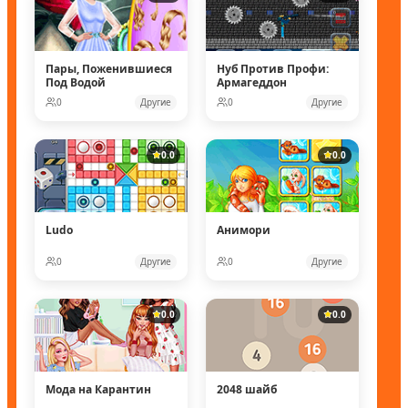
Пары, Поженившиеся
Нуб Против Профи:
Под Водой
Армагеддон
0
Другие
0
Другие
0.0
0.0
Ludo
Анимори
0
Другие
0
Другие
0.0
0.0
Мода на Карантин
2048 шайб