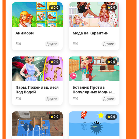
0.0
0.0
Анимори
Мода на Карантин
0
Другие
0
Другие
0.0
0.0
Пары, Поженившиеся
Ботаник Против
Под Водой
Популярных Модных
Кукол
0
Другие
0
Другие
0.0
0.0