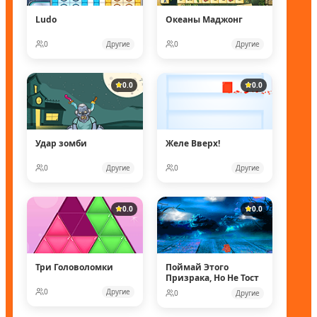
Ludo
Океаны Маджонг
0
Другие
0
Другие
0.0
0.0
Удар зомби
Желе Вверх!
0
Другие
0
Другие
0.0
0.0
Три Головоломки
Поймай Этого
Призрака, Но Не Тост
0
Другие
0
Другие