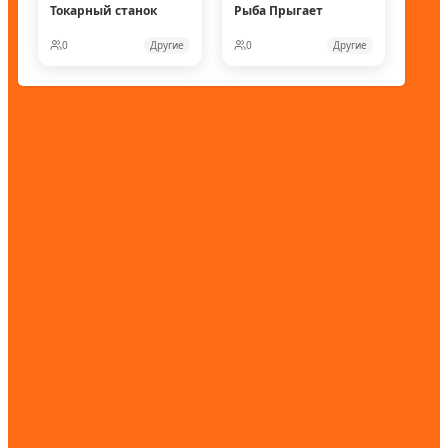
Токарный станок
Рыба Прыгает
0
Другие
0
Другие