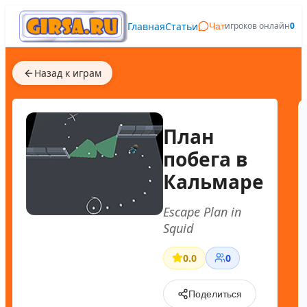
Главная
Статьи
игроков онлайн
0
Чат
Назад к играм
План
побега в
Кальмаре
Escape Plan in
Squid
0.0
0
Поделиться