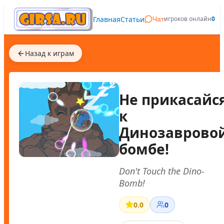
Главная
Статьи
игроков онлайн
0
Чат
Назад к играм
Не прикасайс
к
Динозаврово
бомбе!
Don't Touch the Dino-
Bomb!
0.0
0