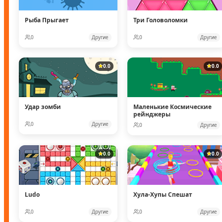
Рыба Прыгает
Три Головоломки
0
Другие
0
Другие
0.0
0.0
Удар зомби
Маленькие Космические
рейнджеры
0
Другие
0
Другие
0.0
0.0
Ludo
Хула-Хупы Спешат
0
Другие
0
Другие