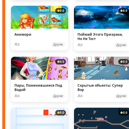
0.0
0.0
Анимори
Поймай Этого Призрака,
Но Не Тост
0
Другие
0
Другие
0.0
0.0
Пары, Поженившиеся Под
Скрытые объекты: Супер
Водой
Вор
0
Другие
0
Другие
0.0
0.0