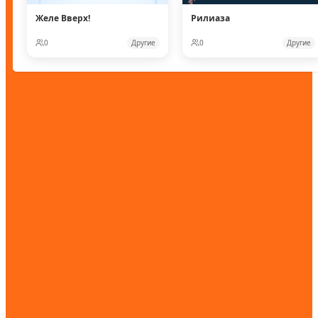
Желе Вверх!
Рилиаза
0
Другие
0
Другие