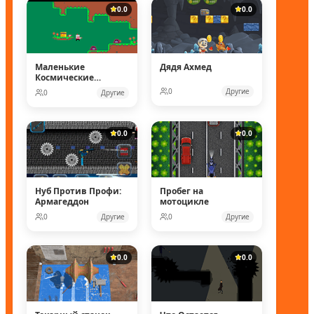
0.0
0.0
Маленькие
Дядя Ахмед
Космические
рейнджеры
0
Другие
0
Другие
0.0
0.0
Нуб Против Профи:
Пробег на
Армагеддон
мотоцикле
0
Другие
0
Другие
0.0
0.0