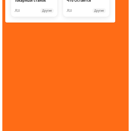
Токарный станок
Что Остается
0
Другие
0
Другие