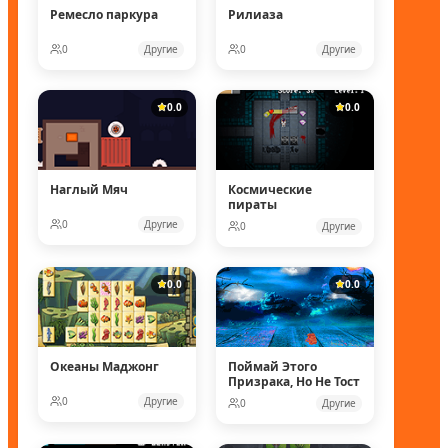
Ремесло паркура
Рилиаза
0
Другие
0
Другие
0.0
0.0
Наглый Мяч
Космические
пираты
0
Другие
0
Другие
0.0
0.0
Океаны Маджонг
Поймай Этого
Призрака, Но Не Тост
0
Другие
0
Другие