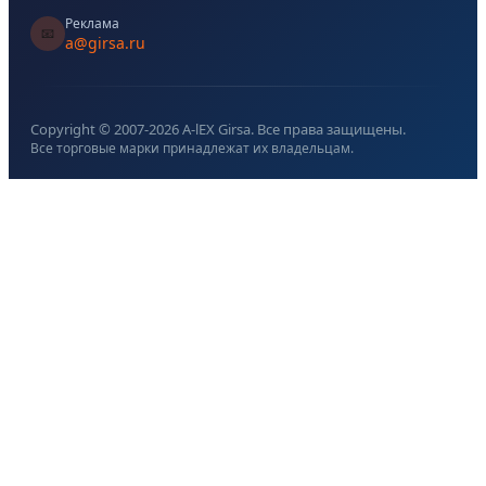
Реклама
📧
a@girsa.ru
Copyright © 2007-
2026
A-lEX Girsa. Все права защищены.
Все торговые марки принадлежат их владельцам.