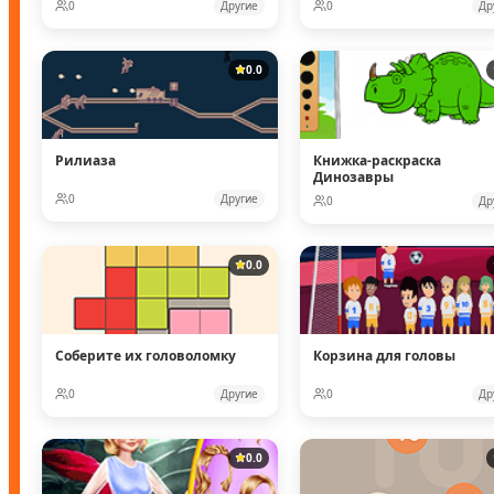
0
Другие
0
Др
0.0
Рилиаза
Книжка-раскраска
Динозавры
0
Другие
0
Др
0.0
Соберите их головоломку
Корзина для головы
0
Другие
0
Др
0.0