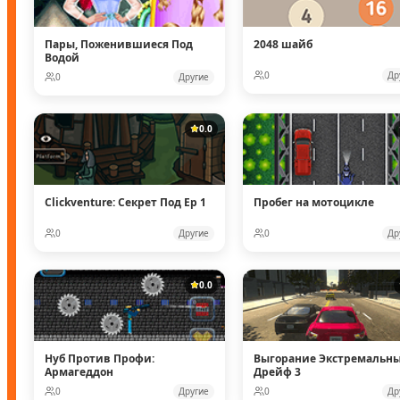
Пары, Поженившиеся Под
2048 шайб
Водой
0
Др
0
Другие
0.0
Clickventure: Секрет Под Ep 1
Пробег на мотоцикле
0
Другие
0
Др
0.0
Нуб Против Профи:
Выгорание Экстремальн
Армагеддон
Дрейф 3
0
Другие
0
Др