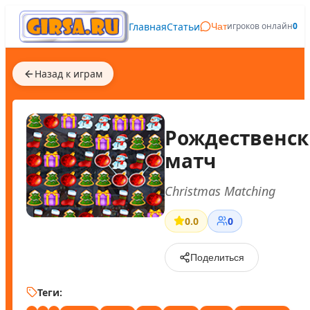
Главная
Статьи
игроков онлайн
0
Чат
Назад к играм
Рождественс
матч
Christmas Matching
0.0
0
Поделиться
Теги: