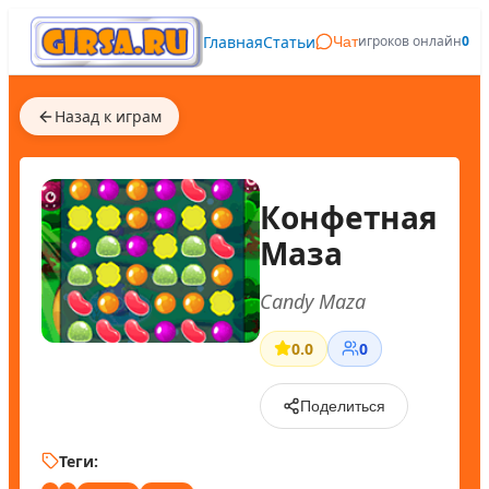
Главная
Статьи
игроков онлайн
0
Чат
Назад к играм
Конфетная
Маза
Candy Maza
0.0
0
Поделиться
Теги: