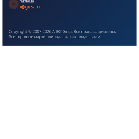
Реклама
📧
a@girsa.ru
Copyright © 2007-
2026
A-lEX Girsa. Все права защищены.
Все торговые марки принадлежат их владельцам.