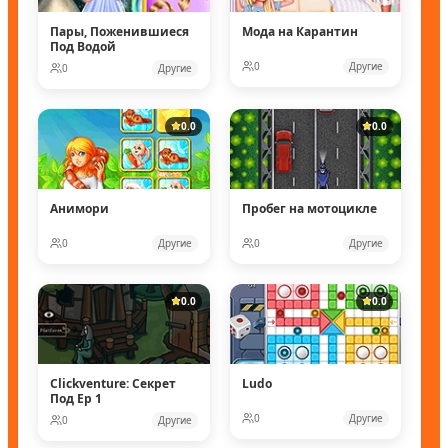
Пары, Поженившиеся
Мода на Карантин
Под Водой
0
Другие
0
Другие
0.0
0.0
Анимори
Пробег на мотоцикле
0
Другие
0
Другие
0.0
0.0
Clickventure: Секрет
Ludo
Под Ep 1
0
Другие
0
Другие