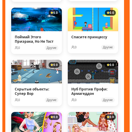
0.0
0.0
Поймай Этого
Спасите принцессу
Призрака, Но Не Тост
0
Другие
0
Другие
0.0
0.0
Скрытые объекты:
Нуб Против Профи:
Супер Вор
Армагеддон
0
Другие
0
Другие
0.0
0.0