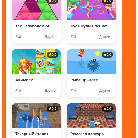
0.0
0.0
Три Головоломки
Хула-Хупы Спешат
0
Другие
0
Другие
0.0
0.0
Анимори
Рыба Прыгает
0
Другие
0
Другие
0.0
0.0
Токарный станок
Ремесло паркура