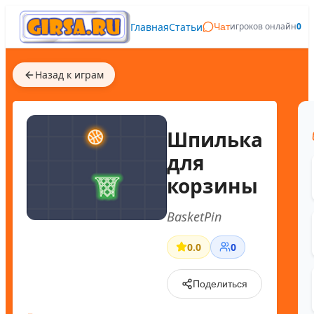
Главная
Статьи
игроков онлайн
0
Чат
Назад к играм
Шпилька
для
корзины
BasketPin
0.0
0
Поделиться