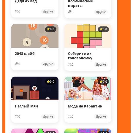
Дядя Ахмед
Космические
пираты
0
Другие
0
Другие
0.0
0.0
2048 шайб
Соберите их
головоломку
0
Другие
0
Другие
0.0
0.0
Наглый Мяч
Мода на Карантин
0
Другие
0
Другие