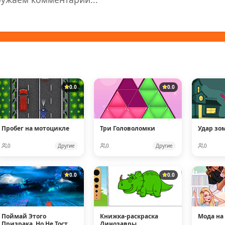
0.0
0.0
Пробег на мотоцикле
Три Головоломки
Удар зо
0
Другие
0
Другие
0
0.0
0.0
Поймай Этого
Книжка-раскраска
Мода на
Призрака, Но Не Тост
Динозавры