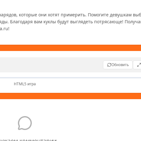
нарядов, которые они хотят примерить. Помогите девушкам выб
яды. Благодаря вам куклы будут выглядеть потрясающе! Получай
a.ru!
Обновить
HTML5 игра
ружаем комментарии...