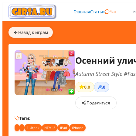
Главная
Статьи
и
Чат
Назад к играм
Осенний ули
Autumn Street Style #Fas
0.0
0
Поделиться
Теги:
1 Игрок
HTML5
iPad
iPhone