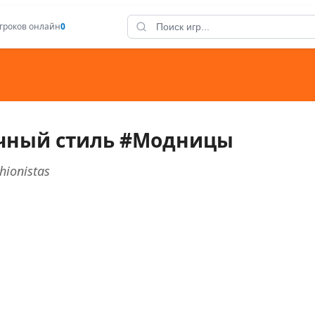
гроков онлайн
0
чный стиль #Модницы
hionistas