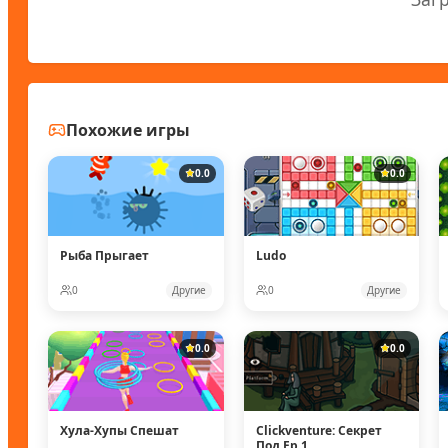
Похожие игры
0.0
0.0
Рыба Прыгает
Ludo
0
Другие
0
Другие
0.0
0.0
Хула-Хупы Спешат
Clickventure: Секрет
Под Ep 1