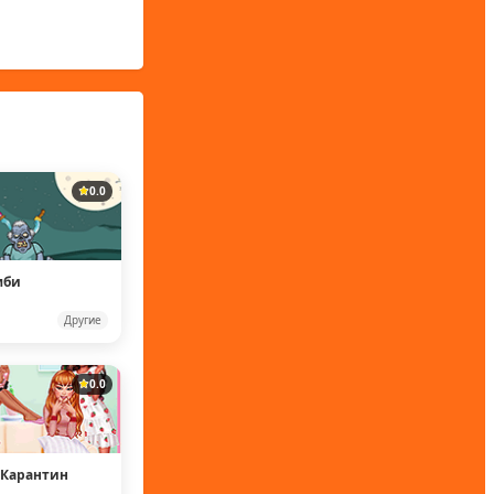
0.0
мби
Другие
0.0
 Карантин