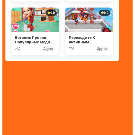
0.0
0.0
Ботаник Против
Переходите К
Популярных Модных
Активным
Кукол
Действиям
0
Другие
0
Другие