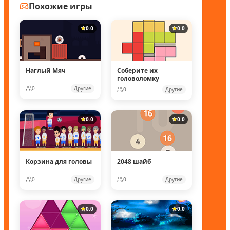
Похожие игры
0.0
0.0
Наглый Мяч
Соберите их
головоломку
0
Другие
0
Другие
0.0
0.0
Корзина для головы
2048 шайб
0
Другие
0
Другие
0.0
0.0