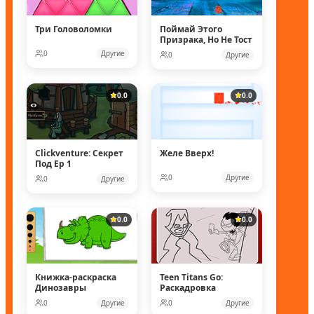
Три Головоломки
Поймай Этого
Призрака, Но Не Тост
0
Другие
0
Другие
0.0
0.0
Clickventure: Секрет
Желе Вверх!
Под Ep 1
0
Другие
0
Другие
0.0
0.0
Книжка-раскраска
Teen Titans Go:
Динозавры
Раскадровка
0
Другие
0
Другие