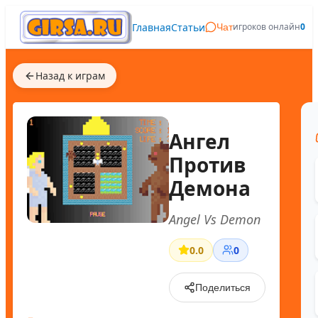
Главная
Статьи
игроков онлайн
0
Чат
Назад к играм
Ангел
Против
Демона
Angel Vs Demon
0.0
0
Поделиться