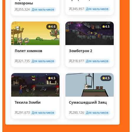
похороны
345,957
Для мальчиков
355,324
Для мальчиков
4.6
4.5
Полет хомяков
Зомботрон 2
321,735
Для мальчиков
318,977
Для мальчиков
4.5
4.5
Текила Зомби
Сумасшедший Заяц
291,673
Для мальчиков
280,126
Для мальчиков