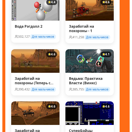
4.4
4.6
Вода Рэгдолл 2
Заработай на
похороны - 1
502,127
Для мальчиков
411,258
Для мальчиков
4.6
4.1
Заработай на
Ведьма: Практика
похороны (Теперь с
Власти (Винкс)
супер колесом!)
390,432
Для мальчиков
385,755
Для мальчиков
4.6
4.6
Заработай на
СуперБойцы