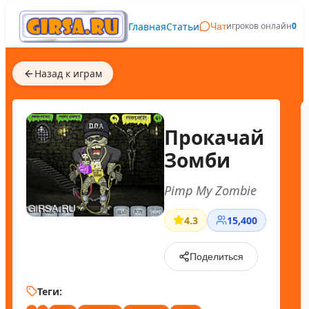
Главная
Статьи
игроков онлайн
0
Чат
Назад к играм
Прокачай
Зомби
Pimp My Zombie
4.3
15,400
Поделиться
Теги: