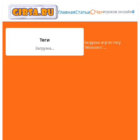
Главная
Статьи
игроков онлайн
0
Чат
Теги
Загрузка игр по тегу
"
Monsters
"...
Загрузка...