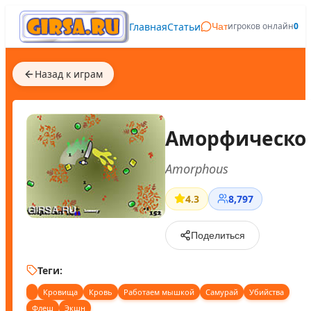
Главная
Статьи
игроков онлайн
0
Чат
Назад к играм
Аморфическо
Amorphous
4.3
8,797
Поделиться
Теги:
Кровища
Кровь
Работаем мышкой
Самурай
Убийства
Флеш
Экшн