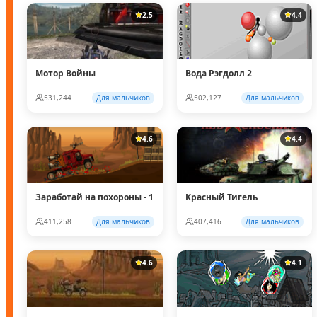
2.5
4.4
Мотор Войны
Вода Рэгдолл 2
531,244
Для мальчиков
502,127
Для мальчиков
4.6
4.4
Заработай на похороны - 1
Красный Тигель
411,258
Для мальчиков
407,416
Для мальчиков
4.6
4.1