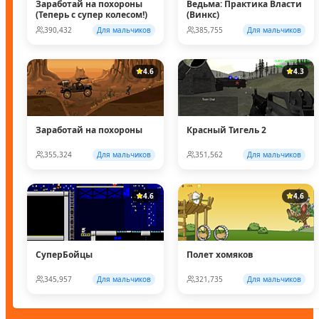
Заработай на похороны
Ведьма: Практика Власти
(Теперь с супер колесом!)
(Винкс)
390,432
Для мальчиков
385,755
Для мальчиков
4.6
4.3
Заработай на похороны
Красный Тигель 2
355,324
Для мальчиков
351,562
Для мальчиков
4.6
4.6
СуперБойцы
Полет хомяков
345,957
Для мальчиков
321,735
Для мальчиков