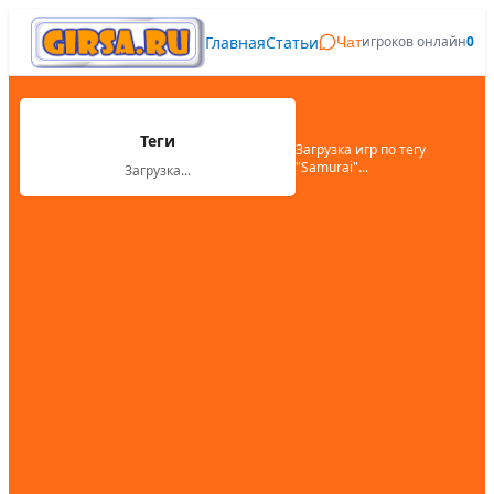
Главная
Статьи
игроков онлайн
0
Чат
Теги
Загрузка игр по тегу
"
Samurai
"...
Загрузка...