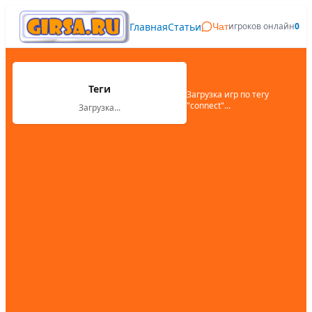
Главная
Статьи
игроков онлайн
0
Чат
Теги
Загрузка игр по тегу
"
connect
"...
Загрузка...