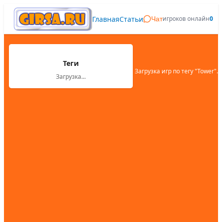
Главная
Статьи
игроков онлайн
0
Чат
Теги
Загрузка игр по тегу "
Tower
"...
Загрузка...