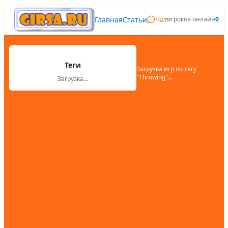
Главная
Статьи
игроков онлайн
0
Чат
Теги
Загрузка игр по тегу
"
Throwing
"...
Загрузка...