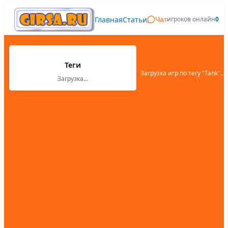
Главная
Статьи
игроков онлайн
0
Чат
Теги
Загрузка игр по тегу "
Tank
"...
Загрузка...