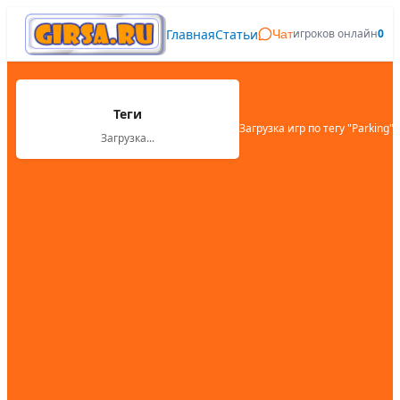
Главная
Статьи
игроков онлайн
0
Чат
Теги
Загрузка игр по тегу "
Parking
"..
Загрузка...