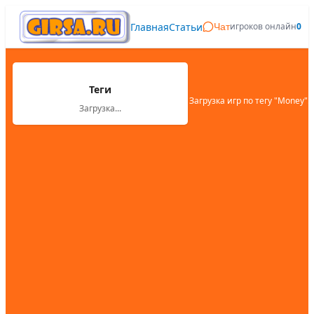
Главная
Статьи
игроков онлайн
0
Чат
Теги
Загрузка игр по тегу "
Money
"...
Загрузка...