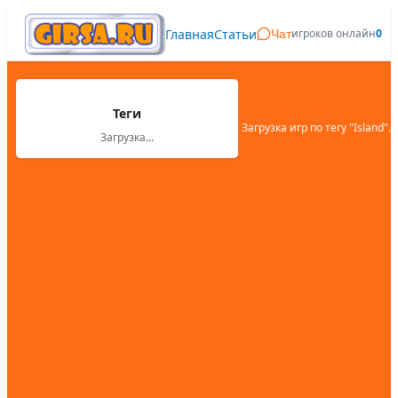
Главная
Статьи
игроков онлайн
0
Чат
Теги
Загрузка игр по тегу "
Island
"...
Загрузка...