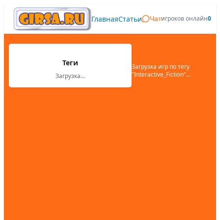
Главная
Статьи
игроков онлайн
0
Чат
Теги
Загрузка игр по тегу
"
Interactive_Fiction
"...
Загрузка...